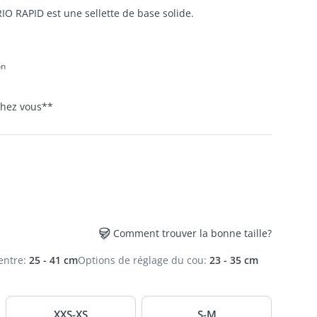
IO RAPID est une sellette de base solide.
on
 chez vous
**
Comment trouver la bonne taille?
entre
:
25 - 41 cm
Options de réglage du cou
:
23 - 35 cm
XXS-XS
S-M