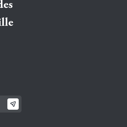
des
lle