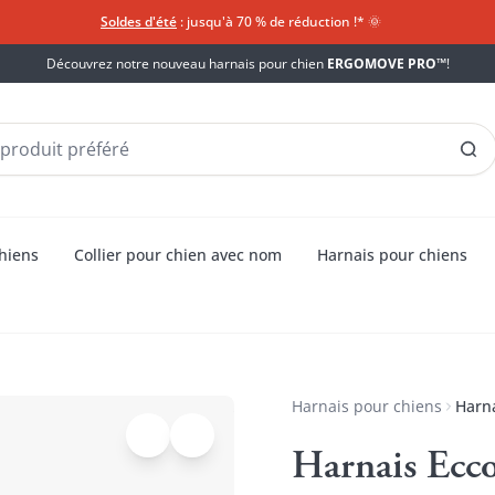
Soldes d'été
: jusqu'à 70 % de réduction !*​
🌞
Découvrez notre nouveau harnais pour chien
ERGOMOVE PRO™
!
chiens
Collier pour chien avec nom
Harnais pour chiens
Harnais pour chiens
Harna
Harnais Ecco