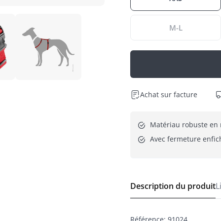
M-L
Achat sur facture
Matériau robuste en 
Avec fermeture enfic
Description du produit
L
Référence
:
91024