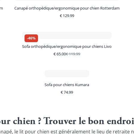
am
Canapé orthopédique/ergonomique pour chien Rotterdam
€
129.99
-
46
%
Sofa orthopédique/ergonomique pour chiens Livo
€
65.00
€
119.99
Sofa pour chiens Kumara
€
74.99
our chien ? Trouver le bon endro
canapé, le lit pour chien est généralement le lieu de retrai