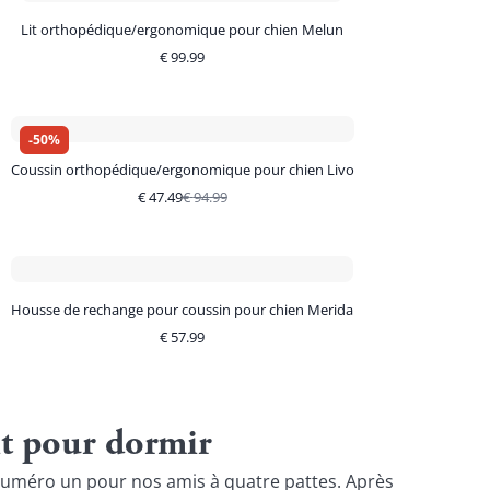
Lit orthopédique/ergonomique pour chien Melun
€
99.99
-
50
%
Coussin orthopédique/ergonomique pour chien Livo
€
47.49
€
94.99
Housse de rechange pour coussin pour chien Merida
€
57.99
it pour dormir
te numéro un pour nos amis à quatre pattes. Après