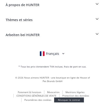
Dogfinder
Informations sur la livraison
À propos de HUNTER
Tableau des races
Révocation
Voyager avec un chien
Paiement et livraison
myHUNTERclub
Assurance maladie pour animaux
Réclamer et renvoyer des produits
Thèmes et séries
It*s a family Business
Compte client
Portail des retours
HUNTER Manufacture de cuir
FAQ & aide
Boons
Le cuir est notre passion
Arbeiten bei HUNTER
BVB Dortmund
HUNTER Boutique & magasin d'usine
Canadian Up
Fan Collection
FC Bayern München
Français
Deutsch
English
Italiano
Nederlands
Pour les petits chiens
Monde des cadeaux
* Tous les prix s'entendent TVA incluse, frais de port en sus.
sacs à main
Vêtements pour chiens
©
2026
Nous aimons HUNTER - une boutique en ligne de House of
Aliments pour chiens
Pet Brands GmbH
Le monde du cuir
Paiement & livraison
Révocation
Mentions légales
LOVE
CONDITIONS GÉNÉRALES DE VENTE
Protection des données
Maldon
Paramètres des cookies
Révoquer le contrat
München