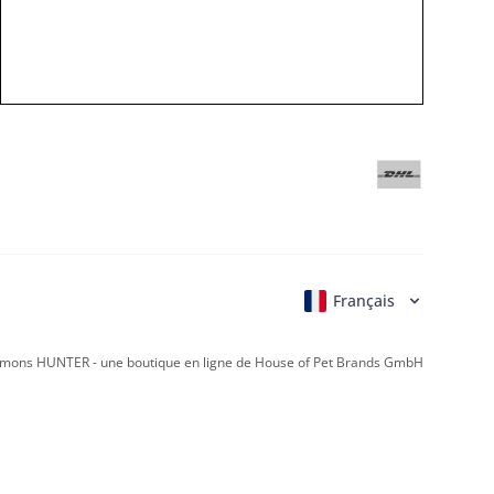
Français
Deutsch
English
Italiano
Nederla
mons HUNTER - une boutique en ligne de House of Pet Brands GmbH