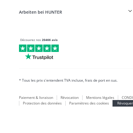
Portail des retours
HUNTER Manufacture de cuir
FAQ & aide
Boons
Le cuir est notre passion
Arbeiten bei HUNTER
BVB Dortmund
HUNTER Boutique & magasin d'usine
Canadian Up
Fan Collection
FC Bayern München
Découvrez nos
20466 avis
Pour les petits chiens
Monde des cadeaux
sacs à main
Vêtements pour chiens
Aliments pour chiens
Le monde du cuir
* Tous les prix s'entendent TVA incluse, frais de port en sus.
LOVE
Maldon
Paiement & livraison
Révocation
Mentions légales
CONDI
München
Protection des données
Paramètres des cookies
Révoquer 
Durable
Inscription à la newsletter
Le monde des chiots