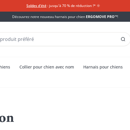
Soldes d'été
: jusqu'à 70 % de réduction !*​
🌞
Découvrez notre nouveau harnais pour chien
ERGOMOVE PRO™
!
chiens
Collier pour chien avec nom
Harnais pour chiens
son