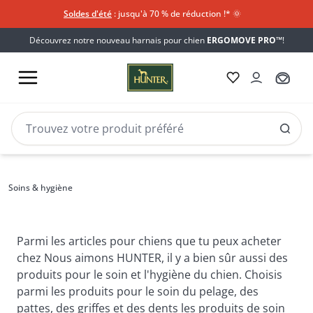
Soldes d'été
: jusqu'à 70 % de réduction !*​
🌞
Découvrez notre nouveau harnais pour chien
ERGOMOVE PRO™
!
Soins
Soins & hygiène
Soins & hygiène
&
hygiène
Parmi les articles pour chiens que tu peux acheter 
chez Nous aimons HUNTER, il y a bien sûr aussi des 
produits pour le soin et l'hygiène du chien. Choisis 
parmi les produits pour le soin du pelage, des 
pattes, des griffes et des dents les produits de soin 