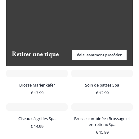
Retirer une tique
Voici comment procéder
Brosse Marienkäfer
Soin de pattes Spa
€
13.99
€
12.99
Ciseaux à griffes Spa
Brosse combinée »Brossage et
entretien« Spa
€
14.99
€
15.99