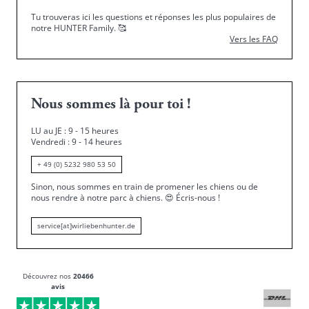
Tu trouveras ici les questions et réponses les plus populaires de
notre HUNTER Family.
🥰
Vers les FAQ
Nous sommes là pour toi !
LU au JE : 9 - 15 heures
Vendredi : 9 - 14 heures
+ 49 (0) 5232 980 53 50
Sinon, nous sommes en train de promener les chiens ou de
nous rendre à notre parc à chiens.
😍
Écris-nous !
service[at]wirliebenhunter.de
Découvrez nos
20466
avis