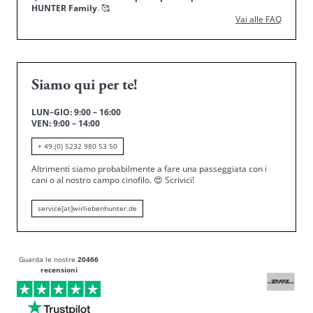
HUNTER Family
.
🥰
Vai alle FAQ
Siamo qui per te!
LUN–GIO: 9:00 – 16:00
VEN: 9:00 – 14:00
+ 49 (0) 5232 980 53 50
Altrimenti siamo probabilmente a fare una passeggiata con i
cani o al nostro campo cinofilo.
😍
Scrivici!
service[at]wirliebenhunter.de
Guarda le nostre
20466
recensioni