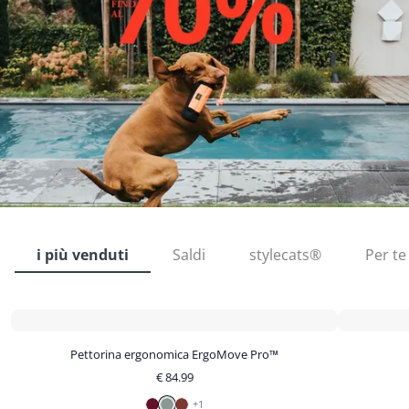
i più venduti
Saldi
stylecats®
Per te
Pettorina ergonomica ErgoMove Pro™
€
84.99
+
1