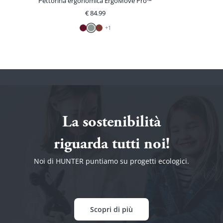
Pettorina ergonomica ErgoMove Pro™
€
84.99
+
1
La sostenibilità
riguarda tutti noi!
Noi di HUNTER puntiamo su progetti ecologici.
Scopri di più