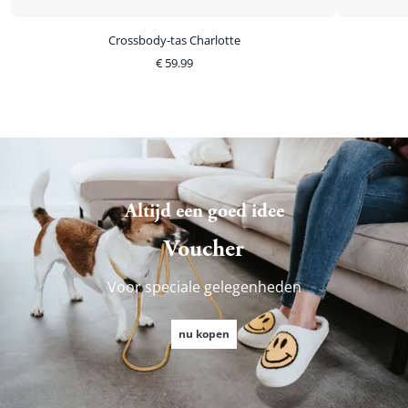
Crossbody-tas Charlotte
€
59.99
Altijd een goed idee
Voucher
Voor speciale gelegenheden
nu kopen