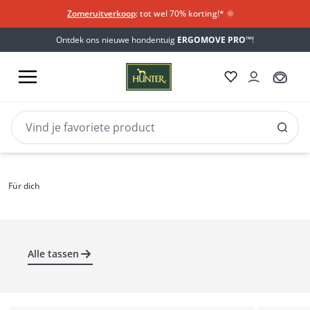
Zomeruitverkoop
: tot wel 70% korting!*​
🌞
Ontdek ons nieuwe hondentuig
ERGOMOVE PRO™
!
Handtaschen
Handtassen, shoppers & co
Für dich
Speciaal voor meesters & meesteressen
Alle tassen