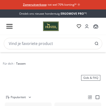
Zomeruitverkoop
: tot wel 70% korting!*​
🌞
Ontdek ons nieuwe hondentuig
ERGOMOVE PRO™
!
Tassen
Tassen
Für dich
Tassen
Gids & FAQ
Populariteit