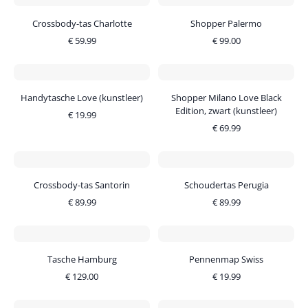
Crossbody-tas Charlotte
Shopper Palermo
€
59.99
€
99.00
Handytasche Love (kunstleer)
Shopper Milano Love Black
Edition, zwart (kunstleer)
€
19.99
€
69.99
Crossbody-tas Santorin
Schoudertas Perugia
€
89.99
€
89.99
Tasche Hamburg
Pennenmap Swiss
€
129.00
€
19.99