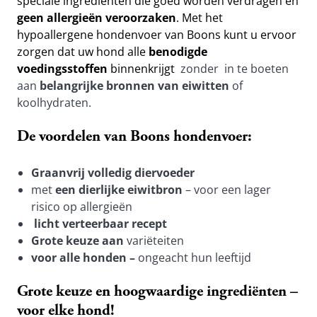
speciale ingrediënten die goed worden verdragen en 
geen allergieën veroorzaken
. Met het 
hypoallergene hondenvoer van Boons kunt u ervoor 
zorgen dat uw hond alle 
benodigde 
voedingsstoffen
 binnenkrijgt
zonder
in te boeten 
aan 
belangrijke bronnen van eiwitten
 of 
koolhydraten.
De voordelen van Boons hondenvoer:
Graanvrij volledig diervoeder
met 
een dierlijke eiwitbron 
– voor een lager 
risico op allergieën
licht verteerbaar recept
Grote keuze aan 
variëteiten
voor alle honden – 
ongeacht hun leeftijd
Grote keuze en hoogwaardige ingrediënten – 
voor elke hond!