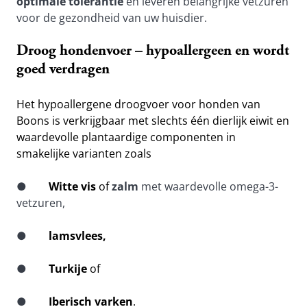
optimale tolerantie 
en leveren belangrijke vetzuren 
voor de gezondheid van uw huisdier.
Droog hondenvoer – hypoallergeen en wordt 
goed verdragen
Het hypoallergene droogvoer voor honden van 
Boons is verkrijgbaar met slechts één dierlijk eiwit en 
waardevolle plantaardige componenten in 
smakelijke varianten zoals
●        
Witte vis 
of 
zalm
 met waardevolle omega-3-
vetzuren,
●        
lamsvlees,
●        
Turkije
 of
●        
Iberisch varken
.