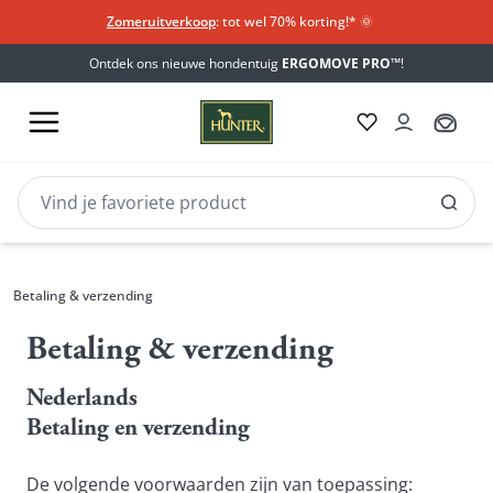
Zomeruitverkoop
: tot wel 70% korting!*​
🌞
Ontdek ons nieuwe hondentuig
ERGOMOVE PRO™
!
Betaling & verzending
Betaling
Betaling & verzending
&
verzending
Nederlands
Betaling en verzending
De volgende voorwaarden zijn van toepassing: