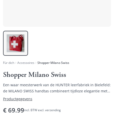
Für dich
Accessoires
Shopper Milano Swiss
Shopper Milano Swiss
Een waar meesterwerk van de HUNTER leerfabriek in Bielefeld:
de MILANO SWISS handtas combineert tijdloze elegantie met
geraffineerde functionaliteit.
Productgegevens
€
69.99
incl. BTW excl. verzending