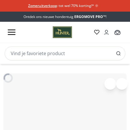
Zomeruitverkoop
: tot wel 70% korting!*​
🌞
Ontdek ons nieuwe hondentuig
ERGOMOVE PRO™
!