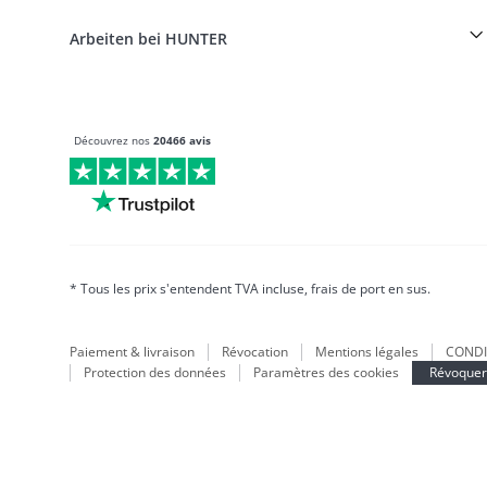
HUNTER Manufacture de cuir
FAQ & aide
Boons
Le cuir est notre passion
Arbeiten bei HUNTER
BVB Dortmund
HUNTER Boutique & magasin d'usine
Canadian Up
Fan Collection
FC Bayern München
Découvrez nos
20466 avis
Pour les petits chiens
Monde des cadeaux
sacs à main
Vêtements pour chiens
Aliments pour chiens
Le monde du cuir
* Tous les prix s'entendent TVA incluse, frais de port en sus.
LOVE
Maldon
Paiement & livraison
Révocation
Mentions légales
CONDI
München
Protection des données
Paramètres des cookies
Révoquer 
Durable
Inscription à la newsletter
Le monde des chiots