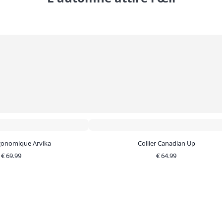
rgonomique Arvika
Collier Canadian Up
€
69.99
€
64.99