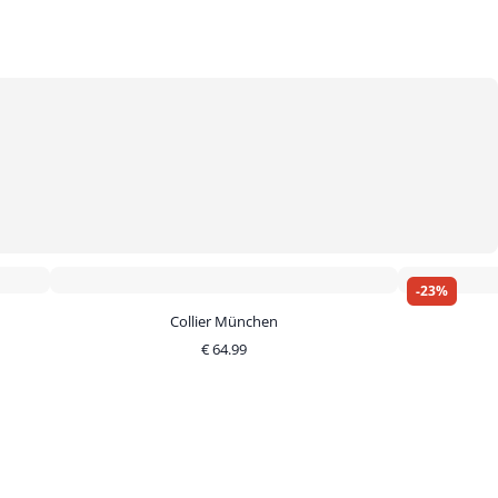
-
23
%
Collier München
€
64.99