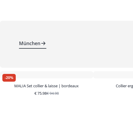
München
-
20
%
MALIA Set collier & laisse | bordeaux
Collier e
€
75.98
€
94.98