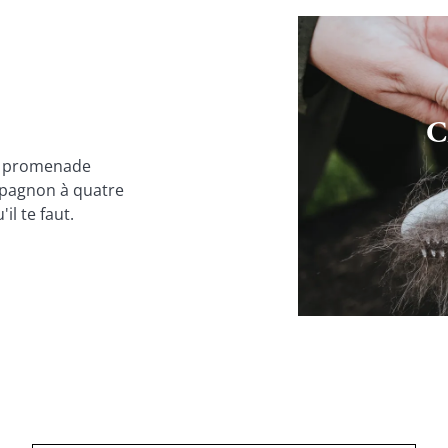
C
e promenade 
pagnon à quatre 
il te faut.