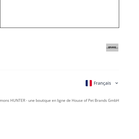
Français
Deutsch
English
Italiano
Nederla
mons HUNTER - une boutique en ligne de House of Pet Brands GmbH