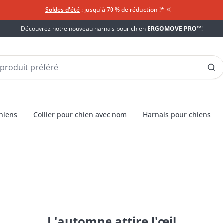
Soldes d'été
: jusqu'à 70 % de réduction !*​
🌞
Découvrez notre nouveau harnais pour chien
ERGOMOVE PRO™
!
chiens
Collier pour chien avec nom
Harnais pour chiens
L'automne attire l'œil