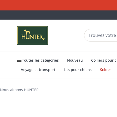
Toutes les catégories
Nouveau
Colliers pour 
Voyage et transport
Lits pour chiens
Soldes
Monde
L'automne est la
d’automne
Tout pour la saison dorée
Nous aimons HUNTER