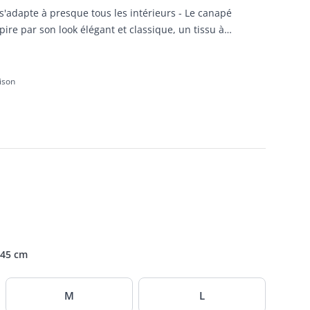
s'adapte à presque tous les intérieurs - Le canapé
re par son look élégant et classique, un tissu à
urs discrètes et chaleureuses.
aison
 45 cm
M
L