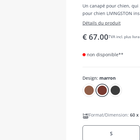
Un canapé pour chien, qui 
pour chien LIVINGSTON inspi
structure fine et des coule
Détails du produit
€
67.00
TVA incl. plus livr
non disponible**
Design
:
marron
Format/Dimension
:
60 x
S