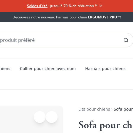
Soldes d'été
: jusqu'à 70 % de réduction !*​
🌞
Découvrez notre nouveau harnais pour chien
ERGOMOVE PRO™
!
chiens
Collier pour chien avec nom
Harnais pour chiens
Lits pour chiens
Sofa pour
Sofa pour ch