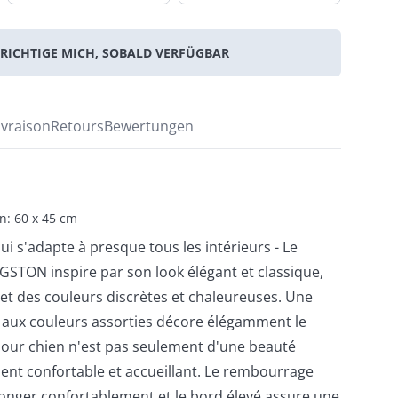
RICHTIGE MICH, SOBALD VERFÜGBAR
ivraison
Retours
Bewertungen
n: 60 x 45 cm
i s'adapte à presque tous les intérieurs - Le
GSTON inspire par son look élégant et classique,
e et des couleurs discrètes et chaleureuses. Une
 aux couleurs assorties décore élégamment le
pour chien n'est pas seulement d'une beauté
ement confortable et accueillant. Le rembourrage
longer confortablement et le bord élevé assure une