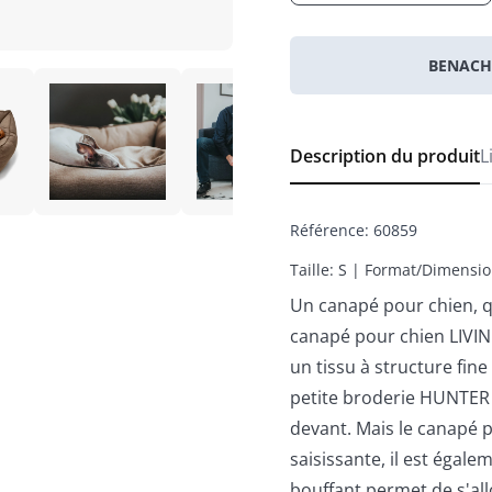
BENACH
Description du produit
L
Référence
:
60859
Taille: S | Format/Dimensio
Un canapé pour chien, qu
canapé pour chien LIVIN
un tissu à structure fin
petite broderie HUNTER
devant. Mais le canapé 
saisissante, il est égal
bouffant permet de s'al