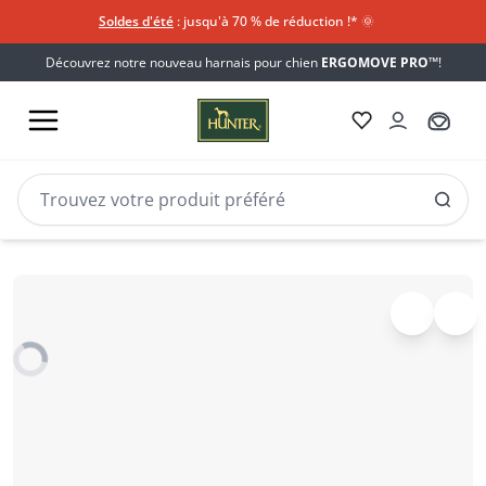
Soldes d'été
: jusqu'à 70 % de réduction !*​
🌞
Découvrez notre nouveau harnais pour chien
ERGOMOVE PRO™
!