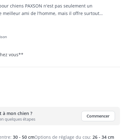
 pour chiens PAXSON n'est pas seulement un
 meilleur ami de l'homme, mais il offre surtout
t fiables par tous les temps.
aison
 chez vous
**
nt à mon chien ?
Commencer
 en quelques étapes
entre
:
30 - 50 cm
Options de réglage du cou
:
26 - 34 cm