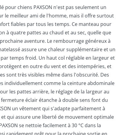
ylé pour chiens PAXSON n'est pas seulement un
 le meilleur ami de l'homme, mais il offre surtout
nfort fiables par tous les temps. Ce manteau pour
n à quatre pattes au chaud et au sec, quelle que
sa prochaine aventure. Le rembourrage généreux à
matelassé assure une chaleur supplémentaire et un
 par temps froid. Un haut col réglable en largeur et
protègent en outre du vent et des intempéries, et
ntes sont très visibles même dans l'obscurité. Des
les individuellement comme la ceinture abdominale
our les pattes arrière, le réglage de la largeur au
 fermeture éclair étanche à double sens font du
SON un vêtement qui s'adapte parfaitement à
 et qui assure une liberté de mouvement optimale
 PAXSON se nettoie facilement à 30 °C dans la
ainsi rapidement prêt pour la prochaine sortie en