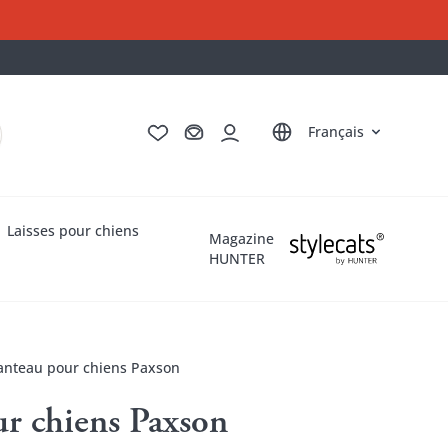
Deutsch
English
Italiano
Nederlands
Français
Laisses pour chiens
Magazine
HUNTER
nteau pour chiens Paxson
r chiens Paxson