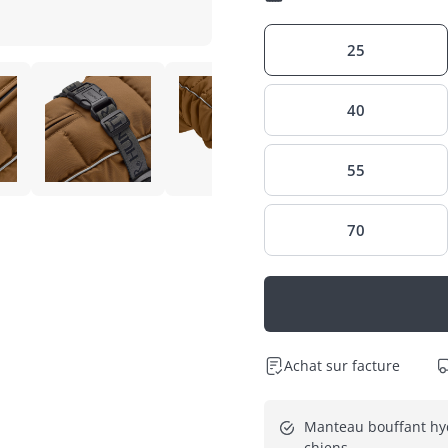
25
40
55
70
Achat sur facture
Manteau bouffant hy
chiens