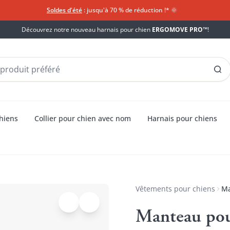
Soldes d'été
: jusqu'à 70 % de réduction !*​
🌞
Découvrez notre nouveau harnais pour chien
ERGOMOVE PRO™
!
chiens
Collier pour chien avec nom
Harnais pour chiens
Vêtements pour chiens
Ma
Manteau pou