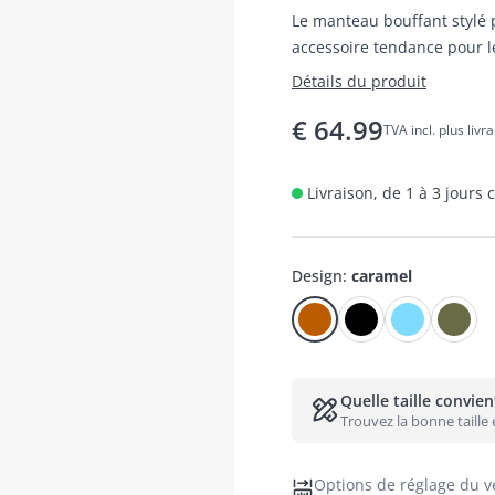
Le manteau bouffant stylé
accessoire tendance pour le
une protection et un confor
Détails du produit
€
64.99
TVA incl. plus livr
Livraison, de 1 à 3 jours
Design
:
caramel
Quelle taille convie
Trouvez la bonne taille
Options de réglage du v