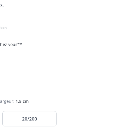
3.
aison
 chez vous
**
Largeur
:
1,5 cm
20/200