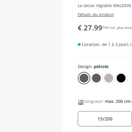
La laisse réglable MALDON 
Détails du produit
€
27.99
TVA incl. plus livr
Livraison, de 1 à 3 jours
Design
:
pétrole
Longueur
:
max. 200 cm
15/200