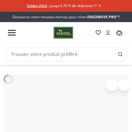
Soldes d'été
: jusqu'à 70 % de réduction !*​
🌞
Découvrez notre nouveau harnais pour chien
ERGOMOVE PRO™
!