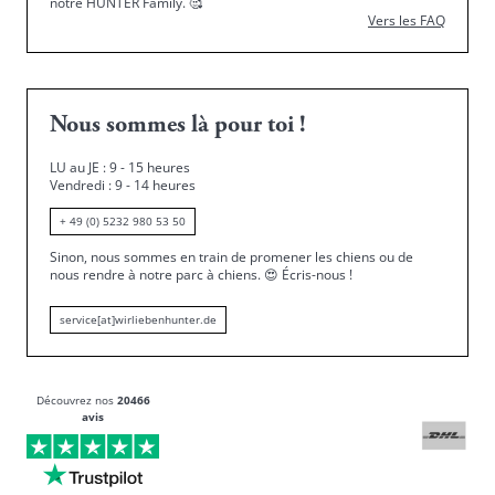
notre HUNTER Family.
🥰
Vers les FAQ
Nous sommes là pour toi !
LU au JE : 9 - 15 heures
Vendredi : 9 - 14 heures
+ 49 (0) 5232 980 53 50
Sinon, nous sommes en train de promener les chiens ou de
nous rendre à notre parc à chiens.
😍
Écris-nous !
service[at]wirliebenhunter.de
Découvrez nos
20466
avis