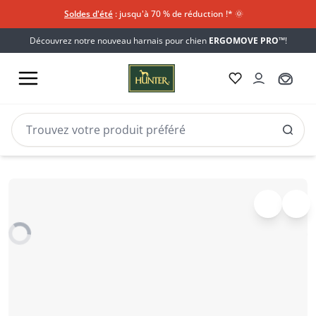
Soldes d'été
: jusqu'à 70 % de réduction !*​
🌞
Découvrez notre nouveau harnais pour chien
ERGOMOVE PRO™
!