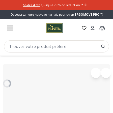
Soldes d'été
: jusqu'à 70 % de réduction !*​
🌞
Découvrez notre nouveau harnais pour chien
ERGOMOVE PRO™
!