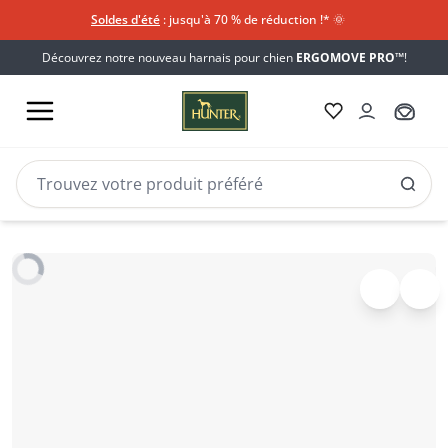
Soldes d'été
: jusqu'à 70 % de réduction !*​
🌞
Découvrez notre nouveau harnais pour chien
ERGOMOVE PRO™
!