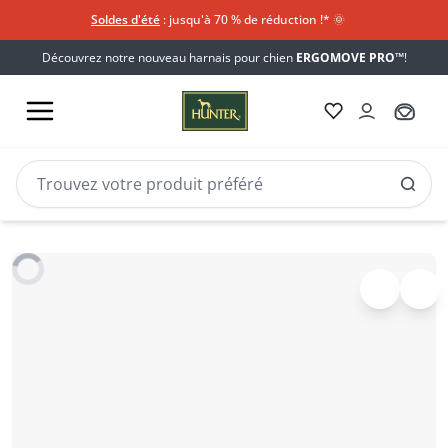
Soldes d'été
: jusqu'à 70 % de réduction !*​
🌞
Découvrez notre nouveau harnais pour chien
ERGOMOVE PRO™
!