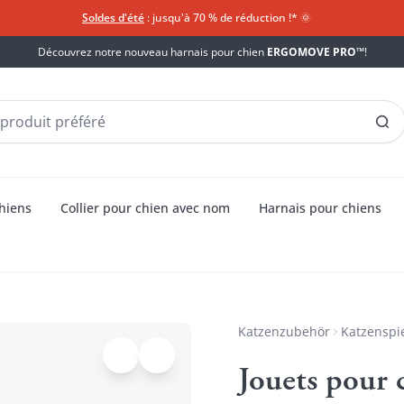
Soldes d'été
: jusqu'à 70 % de réduction !*​
🌞
Découvrez notre nouveau harnais pour chien
ERGOMOVE PRO™
!
chiens
Collier pour chien avec nom
Harnais pour chiens
Katzenzubehör
Katzenspi
Jouets pour 