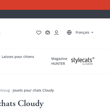
Deutsch
English
Italiano
Nederlands
Français
Laisses pour chiens
Magazine
HUNTER
elzeug
Jouets pour chats Cloudy
chats Cloudy