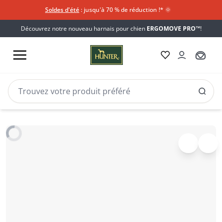
Soldes d'été
: jusqu'à 70 % de réduction !*​
🌞
Découvrez notre nouveau harnais pour chien
ERGOMOVE PRO™
!