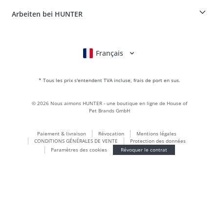
FAQ & aide
Boons
Le cuir est notre passion
Arbeiten bei HUNTER
BVB Dortmund
HUNTER Boutique & magasin d'usine
Canadian Up
Fan Collection
FC Bayern München
Français
Deutsch
English
Italiano
Nederlands
Pour les petits chiens
Monde des cadeaux
* Tous les prix s'entendent TVA incluse, frais de port en sus.
sacs à main
Vêtements pour chiens
©
2026
Nous aimons HUNTER - une boutique en ligne de House of
Aliments pour chiens
Pet Brands GmbH
Le monde du cuir
Paiement & livraison
Révocation
Mentions légales
LOVE
CONDITIONS GÉNÉRALES DE VENTE
Protection des données
Maldon
Paramètres des cookies
Révoquer le contrat
München
Durable
Inscription à la newsletter
Le monde des chiots