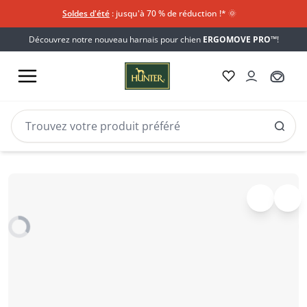
Soldes d'été
: jusqu'à 70 % de réduction !*​
🌞
Découvrez notre nouveau harnais pour chien
ERGOMOVE PRO™
!