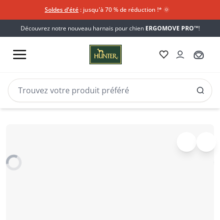
Soldes d'été
: jusqu'à 70 % de réduction !*​
🌞
Découvrez notre nouveau harnais pour chien
ERGOMOVE PRO™
!