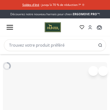
Soldes d'été
: jusqu'à 70 % de réduction !*​
🌞
Découvrez notre nouveau harnais pour chien
ERGOMOVE PRO™
!