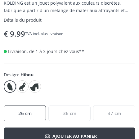
KOLDING est un jouet polyvalent aux couleurs discrètes,
fabriqué à partir d'un mélange de matériaux attrayants et
antidérapants.
Détails du produit
€
9.99
TVA incl. plus livraison
Livraison, de 1 à 3 jours chez vous
**
Design
:
Hibou
26 cm
36 cm
37 cm
AJOUTER AU PANIER