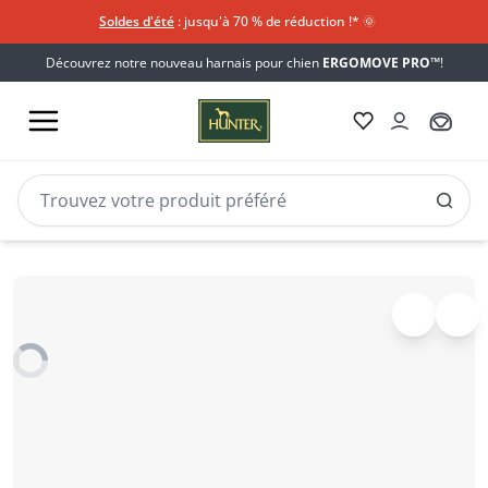
Soldes d'été
: jusqu'à 70 % de réduction !*​
🌞
Découvrez notre nouveau harnais pour chien
ERGOMOVE PRO™
!