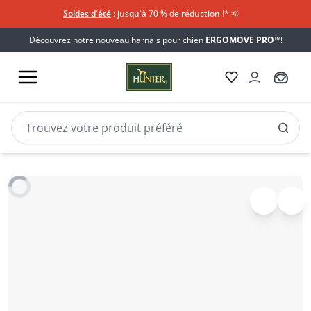
Soldes d'été
: jusqu'à 70 % de réduction !*​
🌞
Découvrez notre nouveau harnais pour chien
ERGOMOVE PRO™
!