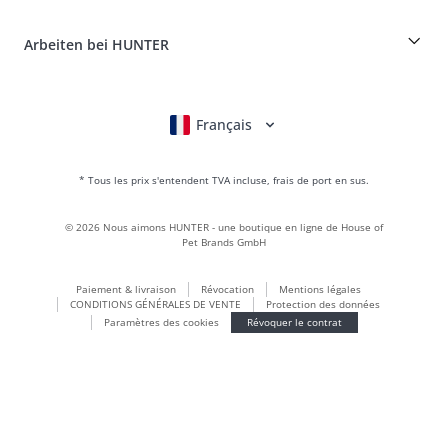
Portail des retours
HUNTER Manufacture de cuir
FAQ & aide
Boons
Le cuir est notre passion
Arbeiten bei HUNTER
BVB Dortmund
HUNTER Boutique & magasin d'usine
Canadian Up
Fan Collection
FC Bayern München
Français
Deutsch
English
Italiano
Nederlands
Pour les petits chiens
Monde des cadeaux
* Tous les prix s'entendent TVA incluse, frais de port en sus.
sacs à main
Vêtements pour chiens
©
2026
Nous aimons HUNTER - une boutique en ligne de House of
Aliments pour chiens
Pet Brands GmbH
Le monde du cuir
Paiement & livraison
Révocation
Mentions légales
LOVE
CONDITIONS GÉNÉRALES DE VENTE
Protection des données
Maldon
Paramètres des cookies
Révoquer le contrat
München
Durable
Inscription à la newsletter
Le monde des chiots