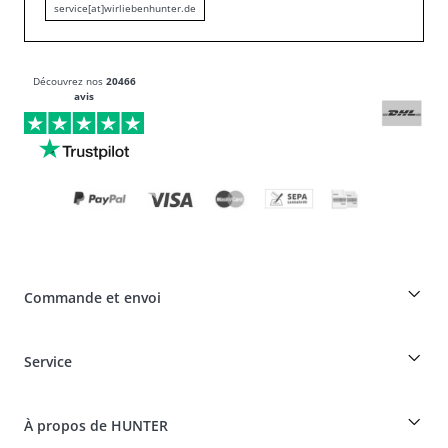
service[at]wirliebenhunter.de
Découvrez nos
20466
avis
Commande et envoi
Réduction pour les éleveurs sur les produits HUNTER
Service
Spéciaux pour les professionnels du chien
Commandes en tant qu'invité
Dogfinder
Informations sur la livraison
À propos de HUNTER
Tableau des races
Révocation