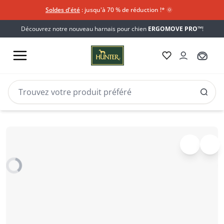
Soldes d'été
: jusqu'à 70 % de réduction !*​
🌞
Découvrez notre nouveau harnais pour chien
ERGOMOVE PRO™
!