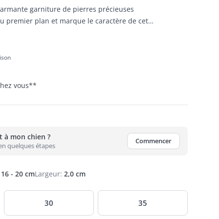
charmante garniture de pierres précieuses
au premier plan et marque le caractère de cet
n bout.
aison
 chez vous
**
nt à mon chien ?
Commencer
 en quelques étapes
16 - 20 cm
Largeur
:
2,0 cm
30
35