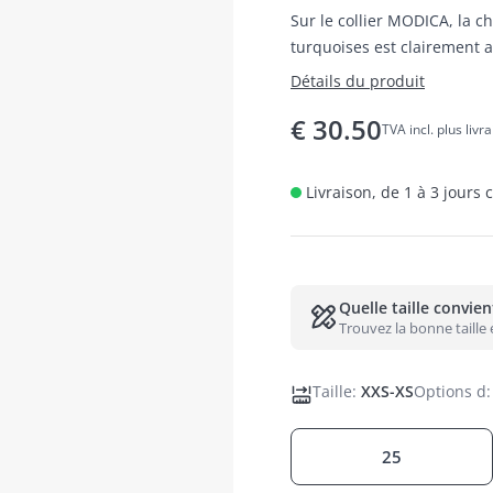
Sur le collier MODICA, la 
turquoises est clairement 
accessoire noble de bout e
Détails du produit
€
30.50
TVA incl. plus livr
Livraison, de 1 à 3 jours
Quelle taille convie
Trouvez la bonne taille
Taille
:
XXS-XS
Options d
:
25