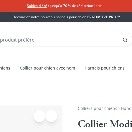
Soldes d'été
: jusqu'à 70 % de réduction !*​
🌞
Découvrez notre nouveau harnais pour chien
ERGOMOVE PRO™
!
chiens
Collier pour chien avec nom
Harnais pour chiens
Colliers pour chiens
Hund
Collier Mod