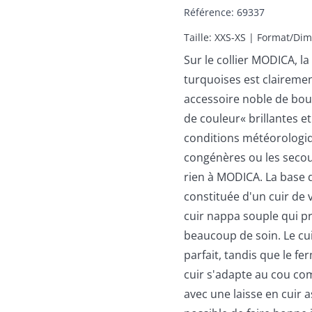
Référence
:
69337
Taille: XXS-XS | Format/Dim
Sur le collier MODICA, l
turquoises est claireme
accessoire noble de bou
de couleur« brillantes et
conditions météorologiq
congénères ou les seco
rien à MODICA. La base d
constituée d'un cuir de 
cuir nappa souple qui pr
beaucoup de soin. Le cui
parfait, tandis que le fe
cuir s'adapte au cou co
avec une laisse en cuir a