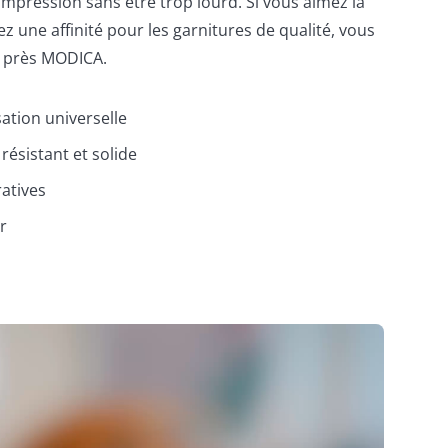
impression sans être trop lourd. Si vous aimez la
z une affinité pour les garnitures de qualité, vous
s près MODICA.
isation universelle
résistant et solide
atives
r