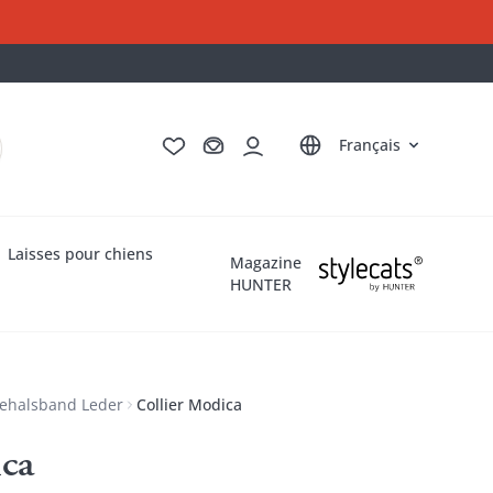
Deutsch
English
Italiano
Nederlands
Français
Laisses pour chiens
Magazine
HUNTER
ehalsband Leder
Collier Modica
ica