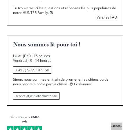
Tu trouveras ici les questions et réponses les plus populaires de
notre HUNTER Family.
🥰
Vers les FAQ
Nous sommes là pour toi !
LU au JE : 9 - 15 heures
Vendredi : 9 - 14 heures
+ 49 (0) 5232 980 53 50
Sinon, nous sommes en train de promener les chiens ou de
nous rendre à notre parc à chiens.
😍
Écris-nous !
service[at]wirliebenhunter.de
Découvrez nos
20466
avis