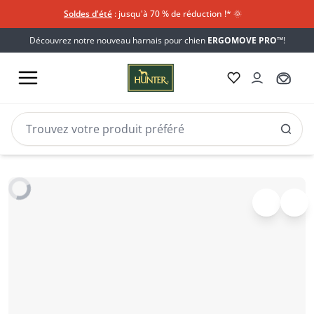
Soldes d'été
: jusqu'à 70 % de réduction !*​
🌞
Découvrez notre nouveau harnais pour chien
ERGOMOVE PRO™
!