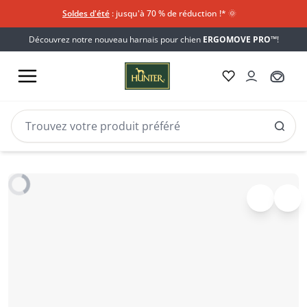
Soldes d'été
: jusqu'à 70 % de réduction !*​
🌞
Découvrez notre nouveau harnais pour chien
ERGOMOVE PRO™
!