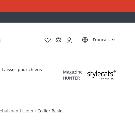
Deutsch
English
Italiano
Nederlands
Français
Laisses pour chiens
Magazine
HUNTER
ehalsband Leder
Collier Basic