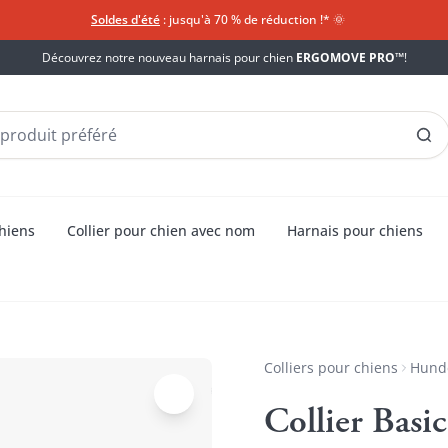
Soldes d'été
: jusqu'à 70 % de réduction !*​
🌞
Découvrez notre nouveau harnais pour chien
ERGOMOVE PRO™
!
chiens
Collier pour chien avec nom
Harnais pour chiens
Colliers pour chiens
Hund
Collier Basic