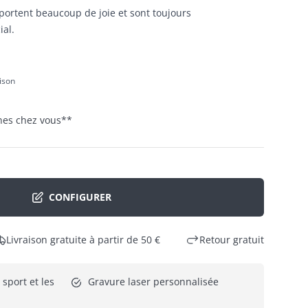
ortent beaucoup de joie et sont toujours
ial.
aison
ines chez vous
**
CONFIGURER
Livraison gratuite à partir de 50 €
Retour gratuit
sport et les 
Gravure laser personnalisée