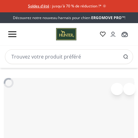
Soldes d'été
: jusqu'à 70 % de réduction !*​
🌞
Découvrez notre nouveau harnais pour chien
ERGOMOVE PRO™
!