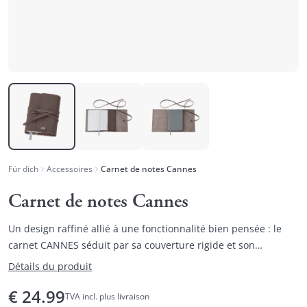
Für dich
Accessoires
Carnet de notes Cannes
Carnet de notes Cannes
Un design raffiné allié à une fonctionnalité bien pensée : le
carnet CANNES séduit par sa couverture rigide et son
habillage élégant en cuir nappa de vache de haute qualité.
Détails du produit
€
24.99
TVA incl. plus livraison