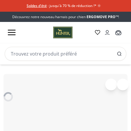
Soldes d'été
: jusqu'à 70 % de réduction !*​
🌞
Découvrez notre nouveau harnais pour chien
ERGOMOVE PRO™
!