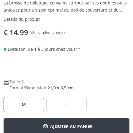
La brosse de toilettage convainc surtout par ses doubles poils
uniques pour un soin optimal du poil de couverture et du
sous-poil.
Détails du produit
€
14.99
TVA incl. plus livraison
Livraison, de 1 à 3 jours chez vous
**
Taille
:
S
Format/Dimension
:
21,0 x 6,5 cm
M
L
AJOUTER AU PANIER