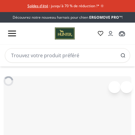
Soldes d'été
: jusqu'à 70 % de réduction !*​
🌞
Découvrez notre nouveau harnais pour chien
ERGOMOVE PRO™
!