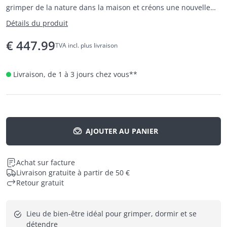
grimper de la nature dans la maison et créons une nouvelle
interprétation de l'espace de vie du chat.
Détails du produit
€
447.99
TVA incl. plus livraison
Livraison, de 1 à 3 jours chez vous
**
AJOUTER AU PANIER
Achat sur facture
Livraison gratuite à partir de 50 €
Retour gratuit
Lieu de bien-être idéal pour grimper, dormir et se 
détendre