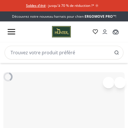
Soldes d'été
: jusqu'à 70 % de réduction !*​
🌞
Découvrez notre nouveau harnais pour chien
ERGOMOVE PRO™
!