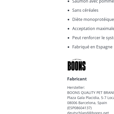
Saumon avec pommes d
Sans céréales
Diète monoprotéique
Acceptation maximal
Peut renforcer le sy
Fabriqué en Espagne
Fabricant
Hersteller:

BOONS QUALITY PET BRANDS
Plaza Gala Placidia, 5-7 Loca
08006 Barcelona, Spain

(ESP08604137)

deutschland@boons.pet