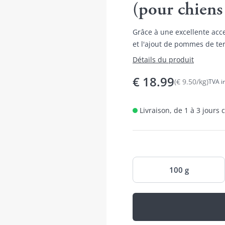
(pour chiens
Grâce à une excellente ac
et l'ajout de pommes de te
distingue.
Détails du produit
€
18.99
(
€
9.50
/
kg
)
TVA in
Livraison, de 1 à 3 jours
100 g