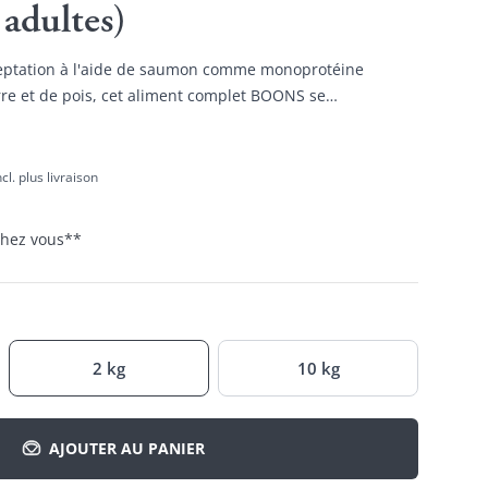
 adultes)
ceptation à l'aide de saumon comme monoprotéine
rre et de pois, cet aliment complet BOONS se
cl. plus livraison
 chez vous
**
2 kg
10 kg
AJOUTER AU PANIER