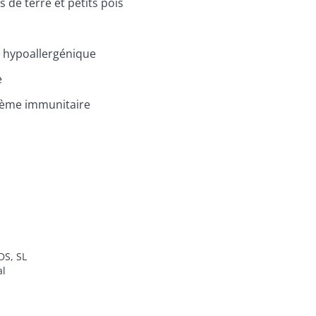
e terre et petits pois
 hypoallergénique
e
stème immunitaire
, SL

l
