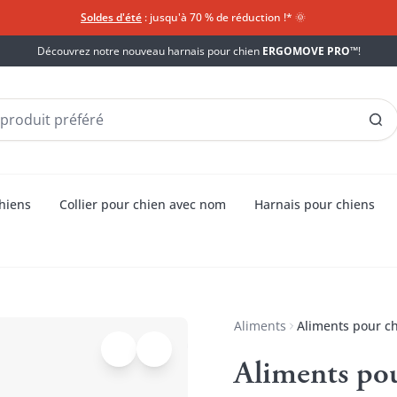
Soldes d'été
: jusqu'à 70 % de réduction !*​
🌞
Découvrez notre nouveau harnais pour chien
ERGOMOVE PRO™
!
chiens
Collier pour chien avec nom
Harnais pour chiens
Aliments
Aliments pour ch
Aliments po