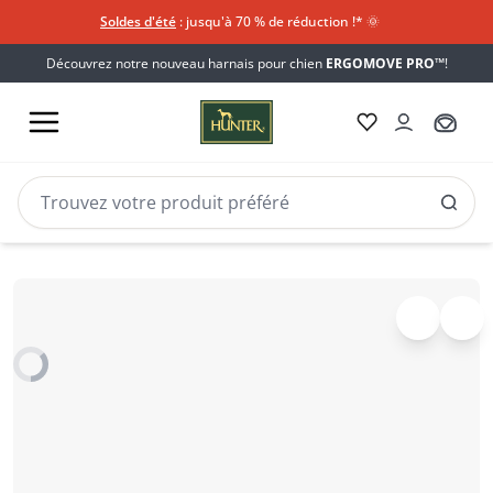
Soldes d'été
: jusqu'à 70 % de réduction !*​
🌞
Découvrez notre nouveau harnais pour chien
ERGOMOVE PRO™
!