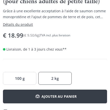
(pour chiens adultes de petite taille)
Grâce à une excellente acceptation à l'aide de saumon comme
monoprotéine et l'ajout de pommes de terre et de pois, cet
aliment complet BOONS se distingue.
Détails du produit
€
18.99
(
€
9.50
/
kg
)
TVA incl. plus livraison
Livraison, de 1 à 3 jours chez vous
**
100 g
2 kg
AJOUTER AU PANIER