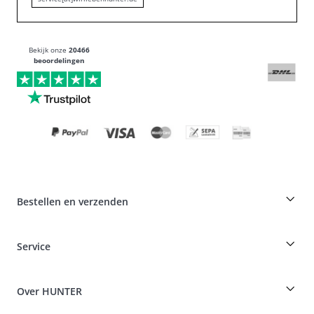
Bekijk onze
20466
beoordelingen
Bestellen en verzenden
Fokkerskorting op HUNTER producten
Service
Specials voor hondenprofessionals
Bestellingen als gast
Dog Finder
Informatie over levering
Over HUNTER
Rassentabel
Intrekking
Reizen met een hond