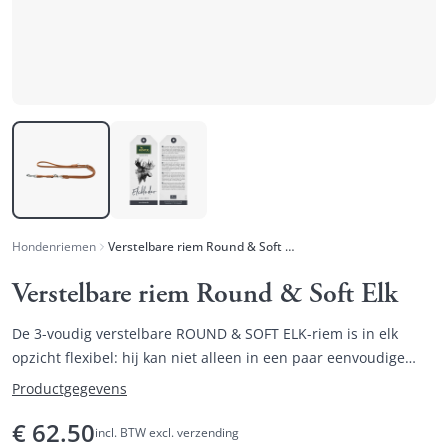
Hondenriemen
Verstelbare riem Round & Soft Elk
Verstelbare riem Round & Soft Elk
De 3-voudig verstelbare ROUND & SOFT ELK-riem is in elk
opzicht flexibel: hij kan niet alleen in een paar eenvoudige
stappen worden aangepast aan de lengte die u nodig hebt,
Productgegevens
maar het zachte elandenleer in een aantrekkelijke ronde
€
62.50
afwerking maakt hem ook bijzonder soepel om vast te houden.
incl. BTW excl. verzending