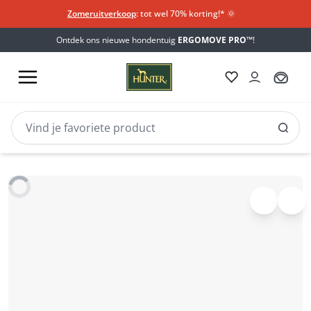
Zomeruitverkoop
: tot wel 70% korting!*​
🌞
Ontdek ons nieuwe hondentuig
ERGOMOVE PRO™
!