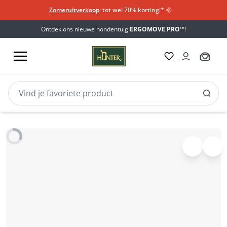
Zomeruitverkoop
: tot wel 70% korting!*​
🌞
Ontdek ons nieuwe hondentuig
ERGOMOVE PRO™
!