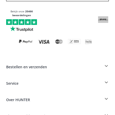
Bekijk onze
20466
beoordelingen
Bestellen en verzenden
Fokkerskorting op HUNTER producten
Service
Specials voor hondenprofessionals
Bestellingen als gast
Dog Finder
Informatie over levering
Over HUNTER
Rassentabel
Intrekking
Reizen met een hond
Betaling & verzending
myHUNTERclub
Ziektekostenverzekering huisdieren