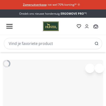
Zomeruitverkoop
: tot wel 70% korting!*​
🌞
Ontdek ons nieuwe hondentuig
ERGOMOVE PRO™
!