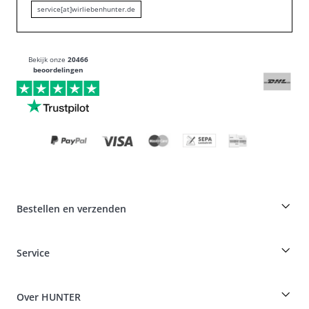
service[at]wirliebenhunter.de
Bekijk onze
20466
beoordelingen
Bestellen en verzenden
Fokkerskorting op HUNTER producten
Service
Specials voor hondenprofessionals
Bestellingen als gast
Dog Finder
Informatie over levering
Over HUNTER
Rassentabel
Intrekking