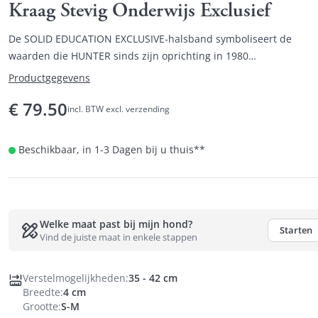
Kraag Stevig Onderwijs Exclusief
De SOLID EDUCATION EXCLUSIVE-halsband symboliseert de
waarden die HUNTER sinds zijn oprichting in 1980
vertegenwoordigt: de hoogste kwaliteit vanaf de selectie van de
Productgegevens
grondstoffen tot de presentatie van de afgewerkte producten me
€
79.50
een consistente focus op veiligheid, functionaliteit en een
incl. BTW excl. verzending
aantrekkelijk design.
Beschikbaar, in 1-3 Dagen bij u thuis
**
Welke maat past bij mijn hond?
Starten
Vind de juiste maat in enkele stappen
Verstelmogelijkheden
:
35 - 42 cm
Breedte
:
4 cm
Grootte
:
S-M