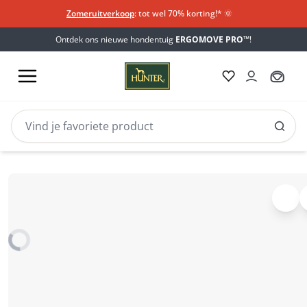
Zomeruitverkoop
: tot wel 70% korting!*​
🌞
Ontdek ons nieuwe hondentuig
ERGOMOVE PRO™
!