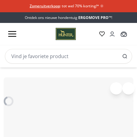
Zomeruitverkoop
: tot wel 70% korting!*​
🌞
Ontdek ons nieuwe hondentuig
ERGOMOVE PRO™
!