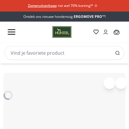
Zomeruitverkoop
: tot wel 70% korting!*​
🌞
Ontdek ons nieuwe hondentuig
ERGOMOVE PRO™
!