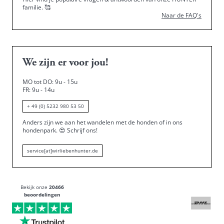
familie.
🥰
Naar de FAQ's
We zijn er voor jou!
MO tot DO: 9u - 15u
FR: 9u - 14u
+ 49 (0) 5232 980 53 50
Anders zijn we aan het wandelen met de honden of in ons
hondenpark.
😍
Schrijf ons!
service[at]wirliebenhunter.de
Bekijk onze
20466
beoordelingen