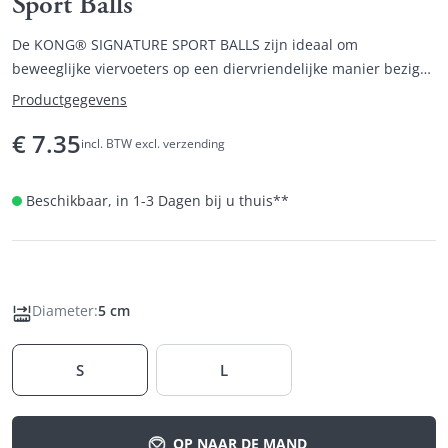
Sport Balls
De KONG® SIGNATURE SPORT BALLS zijn ideaal om
beweeglijke viervoeters op een diervriendelijke manier bezig
te houden.
Productgegevens
€
7.35
incl. BTW excl. verzending
Beschikbaar, in 1-3 Dagen bij u thuis
**
Diameter
:
5 cm
S
L
OP NAAR DE MAND