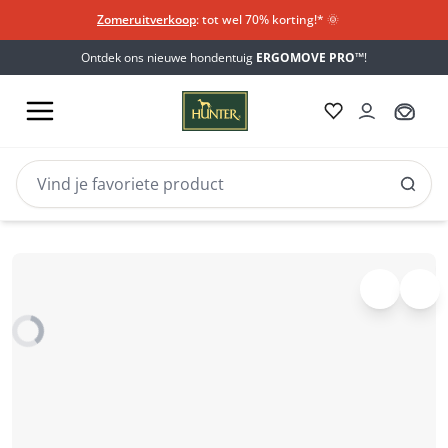
Zomeruitverkoop
: tot wel 70% korting!*​
🌞
Ontdek ons nieuwe hondentuig
ERGOMOVE PRO™
!