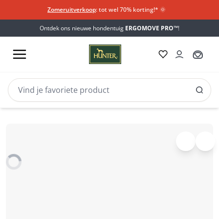
Zomeruitverkoop
: tot wel 70% korting!*​
🌞
Ontdek ons nieuwe hondentuig
ERGOMOVE PRO™
!