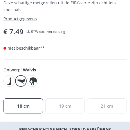
Deze schattige metgezellen uit de EIBY-serie zijn echt iets
speciaals.
Productgegevens
€
7.49
incl. BTW excl. verzending
niet beschikbaar**
Ontwerp
:
Walvis
18 cm
19 cm
21 cm
BENACHRICHTIGE MICH, SOBALD VERFÜGBAR