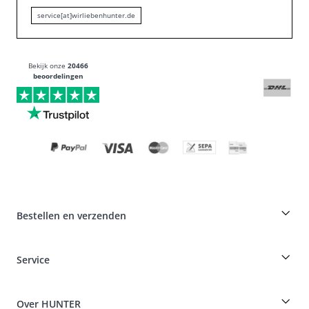
service[at]wirliebenhunter.de
Bekijk onze
20466
beoordelingen
Bestellen en verzenden
Fokkerskorting op HUNTER producten
Service
Specials voor hondenprofessionals
Bestellingen als gast
Dog Finder
Informatie over levering
Over HUNTER