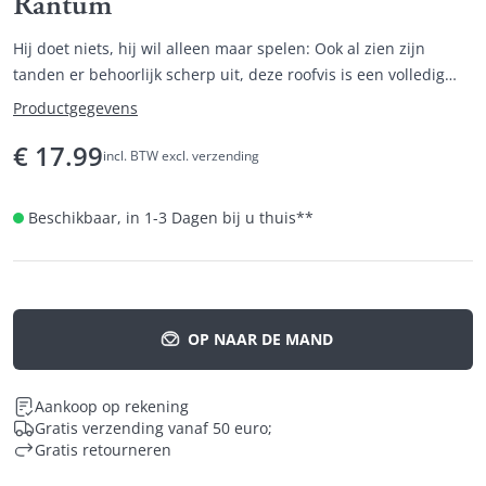
Rantum
Hij doet niets, hij wil alleen maar spelen: Ook al zien zijn
tanden er behoorlijk scherp uit, deze roofvis is een volledig
tam kameraadje.
Productgegevens
€
17.99
incl. BTW excl. verzending
Beschikbaar, in 1-3 Dagen bij u thuis
**
OP NAAR DE MAND
Aankoop op rekening
Gratis verzending vanaf 50 euro;
Gratis retourneren