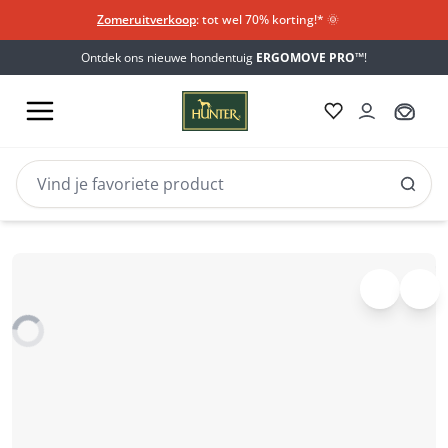
Zomeruitverkoop
: tot wel 70% korting!*​
🌞
Ontdek ons nieuwe hondentuig
ERGOMOVE PRO™
!