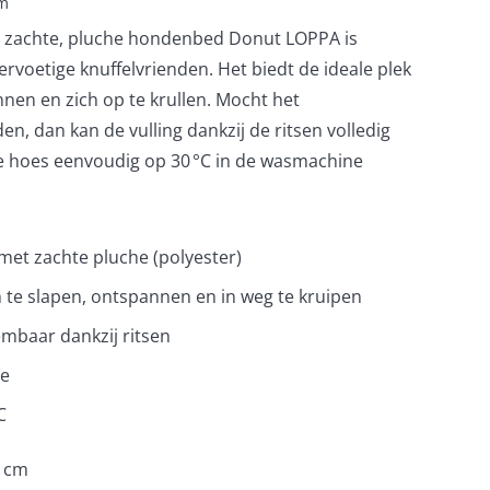
cm
et zachte, pluche hondenbed Donut LOPPA is
iervoetige knuffelvrienden. Het biedt de ideale plek
nen en zich op te krullen. Mocht het
, dan kan de vulling dankzij de ritsen volledig
e hoes eenvoudig op 30 °C in de wasmachine
t zachte pluche (polyester)
 te slapen, ontspannen en in weg te kruipen
embaar dankzij ritsen
de
C
9 cm