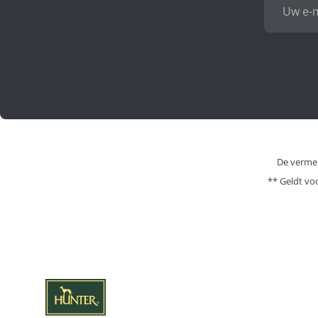
De vermel
** Geldt vo