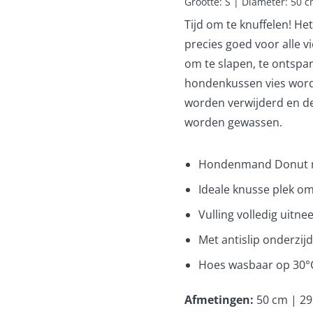
Grootte: S | Diameter: 50 
Tijd om te knuffelen! H
precies goed voor alle v
om te slapen, te ontspan
hondenkussen vies worden
worden verwijderd en d
worden gewassen.
Hondenmand Donut me
Ideale knusse plek om
Vulling volledig uitne
Met antislip onderzij
Hoes wasbaar op 30°
Afmetingen
:
50 cm | 2