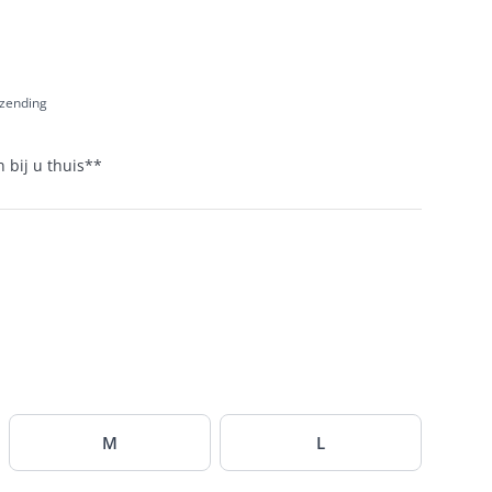
rzending
 bij u thuis
**
M
L