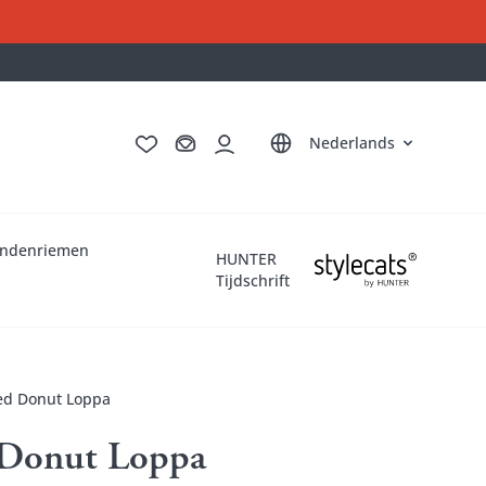
Deutsch
English
Français
Italiano
Nederlands
ndenriemen
HUNTER
Tijdschrift
d Donut Loppa
Donut Loppa