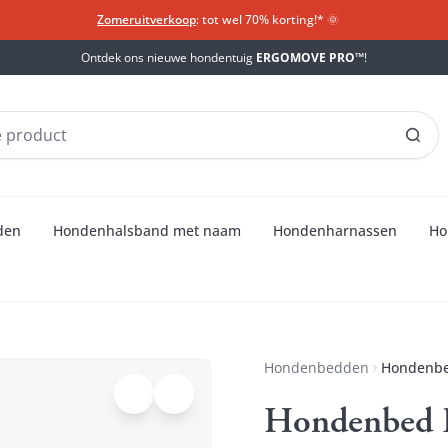
Zomeruitverkoop
: tot wel 70% korting!*​
🌞
Ontdek ons nieuwe hondentuig
ERGOMOVE PRO™
!
den
Hondenhalsband met naam
Hondenharnassen
Ho
Hondenbedden
Hondenbe
Hondenbed 