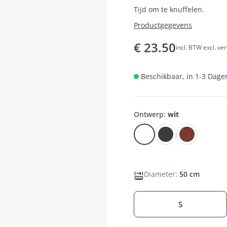
Tijd om te knuffelen.
Productgegevens
€
23.50
incl. BTW excl. ve
Beschikbaar, in 1-3 Dagen
Ontwerp
:
wit
Diameter
:
50 cm
S