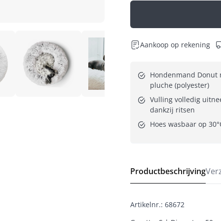
Aankoop op rekening
Hondenmand Donut m
pluche (polyester)
Vulling volledig uitn
dankzij ritsen
Hoes wasbaar op 30°
Productbeschrijving
Ver
Artikelnr.
:
68672