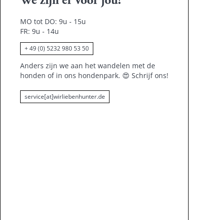
We zijn er voor jou!
MO tot DO: 9u - 15u
FR: 9u - 14u
+ 49 (0) 5232 980 53 50
Anders zijn we aan het wandelen met de
honden of in ons hondenpark.
😍
Schrijf ons!
service[at]wirliebenhunter.de