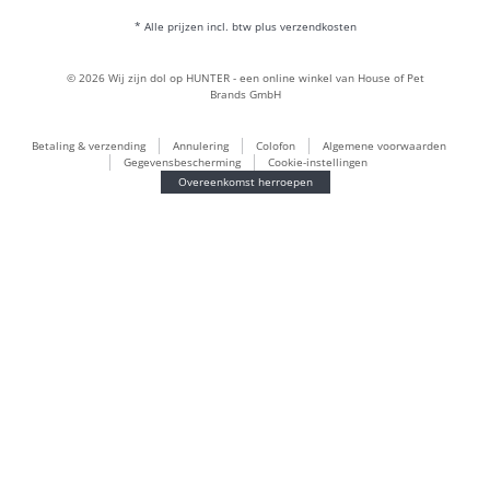
Cadeauwereld
* Alle prijzen incl. btw plus verzendkosten
handtassen
Hondenkleding
©
2026
Wij zijn dol op HUNTER - een online winkel van House of Pet
hondenvoer
Brands GmbH
Leerwereld
Betaling & verzending
Annulering
Colofon
Algemene voorwaarden
LOVE
Gegevensbescherming
Cookie-instellingen
Maldon
Overeenkomst herroepen
München
Duurzaam
Aanmeldingen voor nieuwsbrief
Puppywereld