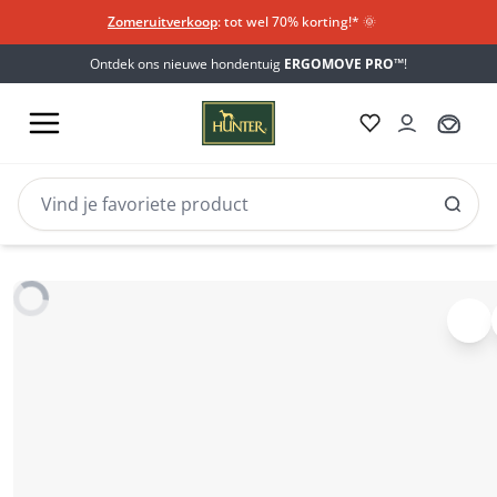
Zomeruitverkoop
: tot wel 70% korting!*​
🌞
Ontdek ons nieuwe hondentuig
ERGOMOVE PRO™
!